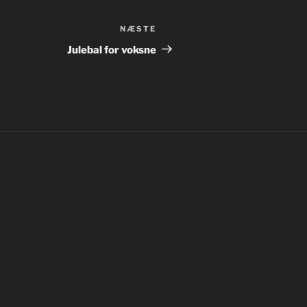
NÆSTE
Næste
indlæg
Julebal for voksne