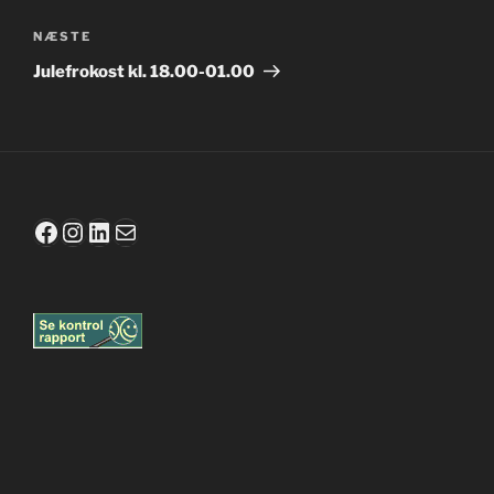
Næste
NÆSTE
indlæg
Julefrokost kl. 18.00-01.00
Facebook
Instagram
LinkedIn
Mail