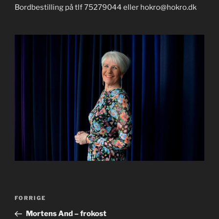
Bordbestilling på tlf 75279044 eller hokro@hokro.dk
Indlægsnavigation
Forrige
FORRIGE
indlæg
Mortens And – frokost