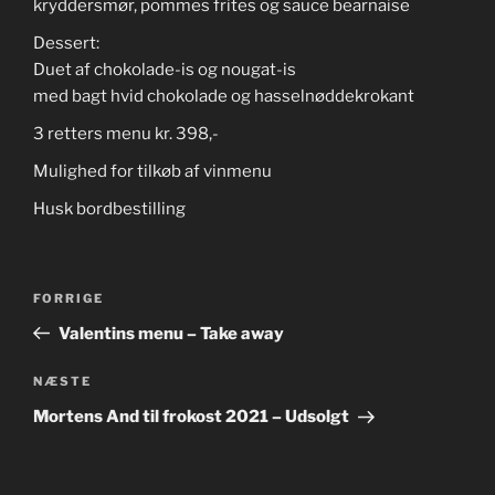
kryddersmør, pommes frites og sauce bearnaise
Dessert:
Duet af chokolade-is og nougat-is
med bagt hvid chokolade og hasselnøddekrokant
3 retters menu kr. 398,-
Mulighed for tilkøb af vinmenu
Husk bordbestilling
Indlægsnavigation
Forrige
FORRIGE
indlæg
Valentins menu – Take away
Næste
NÆSTE
indlæg
Mortens And til frokost 2021 – Udsolgt