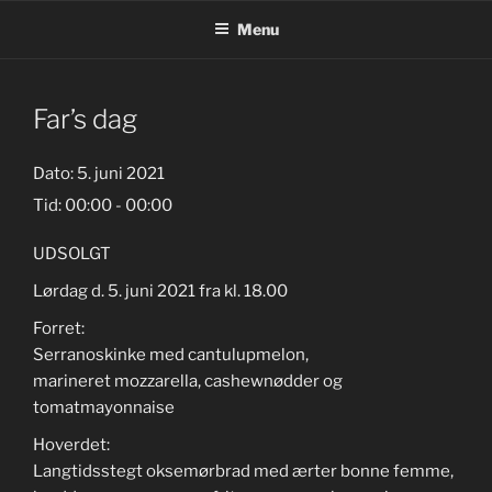
Videre
Menu
til
indhold
Far’s dag
Dato:
5. juni 2021
Tid:
00:00 - 00:00
UDSOLGT
Lørdag d. 5. juni 2021 fra kl. 18.00
Forret:
Serranoskinke med cantulupmelon,
marineret mozzarella, cashewnødder og
tomatmayonnaise
Hoverdet:
Langtidsstegt oksemørbrad med ærter bonne femme,