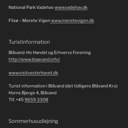
National Park Vadehav
www.vadehav.dk
Filsø – Merete Vigen
www.meretevigen.dk
Turistinformation
Blåvand-Ho Handel og Erhvervs Forening
http://www.blaavand.info/
www.visitvesterhavet.dk
Turist information i Blåvand (det tidligere Blåvand Kro)
Horns Bjerge 4, Blåvand
Tlf. +45
9659 3308
Sommerhusudlejning