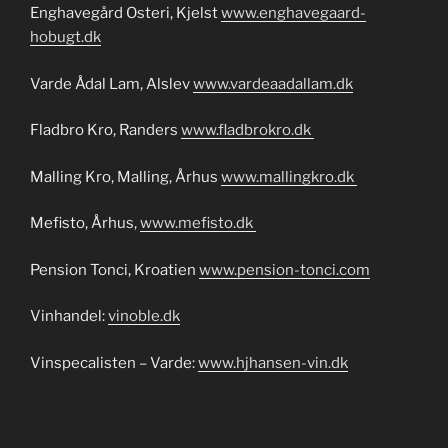
Enghavegård Osteri, Kjelst
www.enghavegaard-
hobugt.dk
Varde Ådal Lam, Alslev
www.vardeaadallam.dk
Fladbro Kro, Randers
www.fladbrokro.dk
Malling Kro, Malling, Århus
www.mallingkro.dk
Mefisto, Århus,
www.mefisto.dk
Pension Tonci, Kroatien
www.pension-tonci.com
Vinhandel:
vinoble.dk
Vinspecalisten – Varde:
www.hjhansen-vin.dk