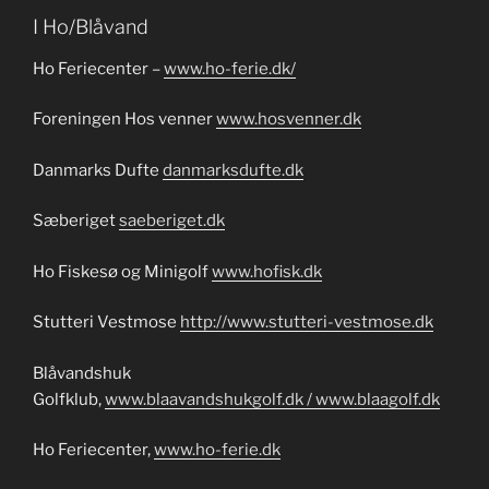
I Ho/Blåvand
Ho Feriecenter –
www.ho-ferie.dk/
Foreningen Hos venner
www.hosvenner.dk
Danmarks Dufte
danmarksdufte.dk
Sæberiget
saeberiget.dk
Ho Fiskesø og Minigolf
www.hofisk.dk
Stutteri Vestmose
http://www.stutteri-vestmose.dk
Blåvandshuk
Golfklub,
www.blaavandshukgolf.dk / www.blaagolf.dk
Ho Feriecenter,
www.ho-ferie.dk