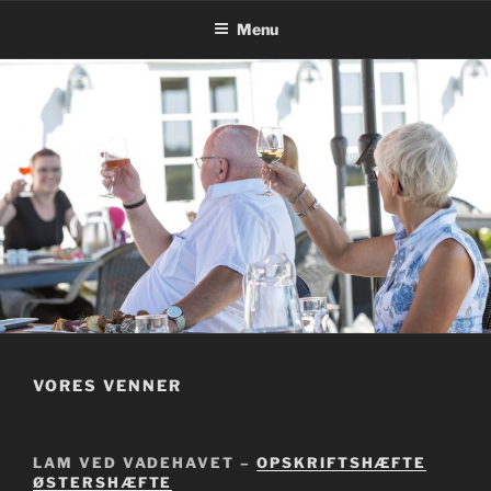
Videre
Menu
til
indhold
VORES VENNER
LAM VED VADEHAVET –
OPSKRIFTSHÆFTE
ØSTERSHÆFTE