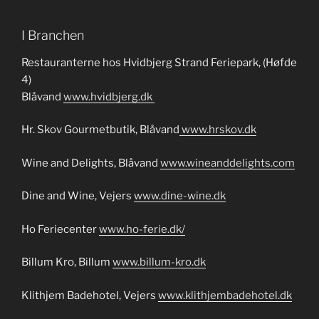
I Branchen
Restauranterne hos Hvidbjerg Strand Feriepark, (Høfde
4)
Blåvand
www.hvidbjerg.dk
Hr. Skov Gourmetbutik, Blåvand
www.hrskov.dk
Wine and Delights, Blåvand
www.wineanddelights.com
Dine and Wine, Vejers
www.dine-wine.dk
Ho Feriecenter
www.ho-ferie.dk/
Billum Kro, Billum
www.billum-kro.dk
Klithjem Badehotel, Vejers
www.klithjembadehotel.dk